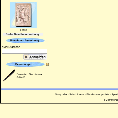
Santa
Siehe Detailbeschreibung.
Newsletter Anmeldung
eMail-Adresse
Bewertungen
Bewerten Sie diesen
Artikel!
Seografie
-
Schablonen
-
Pferdeosteopathie
-
Spiel
eCommerce