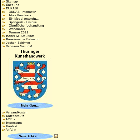
Sitemap
Über uns
DUKASI
DUKASI-Informativ
Altes Handwerk
Ein Model entsteht...
Springerle - Historie
Oberflächenbehandlung
Wandbilder
Termine 2022
Isabell M. Steußloff
Bauelemente Erdmann
Jochen Schirmer
Verlinken Sie uns!
Thüringer
Kunsthandwerk
Mehr über...
Versandkosten
Datenschutz
AGB´s
Impressum
Kontakt
Anfahrt
Neue Artikel