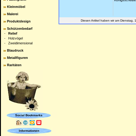
Königsscheiben
Kleinmöbel
Malerei
Diesen Artikel haben wir am Dienstag
Produktdesign
Schützenbedarf
-
Relief
-
Holzvögel
-
Zweidimensional
Blaudruck
Metallfiguren
Raritäten
Social Bookmarks
Informationen