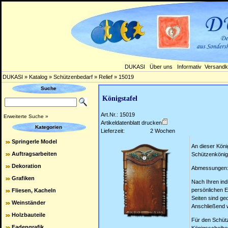
DUKASI
Über uns
Informativ
Versandk
DUKASI
»
Katalog
»
Schützenbedarf
»
Relief
»
15019
Suche
Königstafel
Art.Nr.: 15019
Erweiterte Suche »
Artikeldatenblatt drucken
Kategorien
Lieferzeit:
2 Wochen
Springerle Model
An dieser Köni
Auftragsarbeiten
Schützenkönige
Dekoration
Abmessungen: 
Grafiken
Nach Ihren indi
persönlichen Eh
Fliesen, Kacheln
Seiten sind ge
Weinständer
Anschließend w
Holzbauteile
Für den Schütz
Fadengrafik