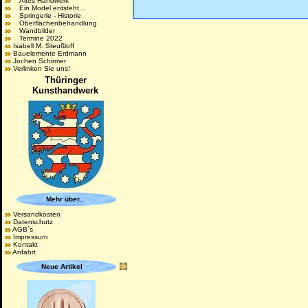
Altes Handwerk
Ein Model entsteht...
Springerle - Historie
Oberflächenbehandlung
Wandbilder
Termine 2022
Isabell M. Steußloff
Bauelemente Erdmann
Jochen Schirmer
Verlinken Sie uns!
Thüringer
Kunsthandwerk
Mehr über...
Versandkosten
Datenschutz
AGB´s
Impressum
Kontakt
Anfahrt
Neue Artikel