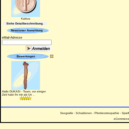
Kaktus
Siehe Detailbeschreibung.
Newsletter Anmeldung
eMail-Adresse
Bewertungen
Hallo DUKASI - Team, vor einiger
Zeit habt Ihr mir als Un ..
Seografie
-
Schablonen
-
Pferdeosteopathie
-
Spiel
eCommerce