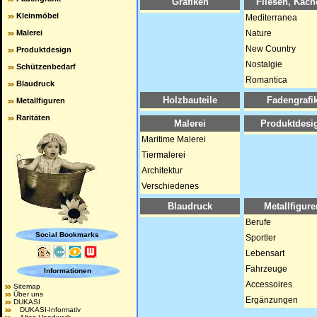
Grafiken
Fliesen, Kach
Kleinmöbel
Mediterranea
Malerei
Nature
New Country
Produktdesign
Nostalgie
Schützenbedarf
Romantica
Blaudruck
Holzbauteile
Fadengrafi
Metallfiguren
Raritäten
Malerei
Produktdesi
Maritime Malerei
Tiermalerei
Architektur
Verschiedenes
Blaudruck
Metallfigure
Berufe
Social Bookmarks
Sportler
Lebensart
Fahrzeuge
Informationen
Accessoires
Sitemap
Über uns
Ergänzungen
DUKASI
DUKASI-Informativ