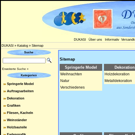
DUKASI
Über uns
Informativ
Versandk
DUKASI
»
Katalog
»
Sitemap
Suche
Sitemap
Springerle Model
Dekoration
Erweiterte Suche »
Weihnachten
Holzdekoration
Kategorien
Natur
Metalldekoration
Springerle Model
Verschiedenes
Auftragsarbeiten
Dekoration
Grafiken
Fliesen, Kacheln
Weinständer
Holzbauteile
Fadengrafik