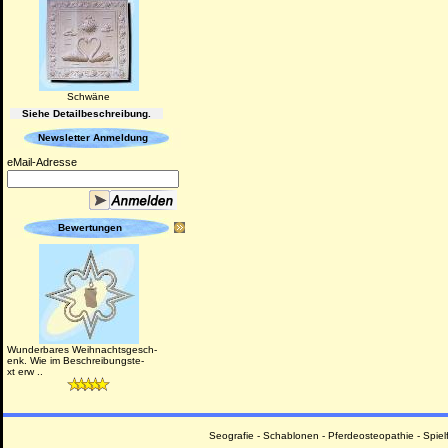
Schwäne
Siehe Detailbeschreibung.
Newsletter Anmeldung
eMail-Adresse
Bewertungen
Wunderbares Weihnachtsgesch-
enk. Wie im Beschreibungste-
xt erw ..
Seografie
-
Schablonen
-
Pferdeosteopathie
-
Spiel