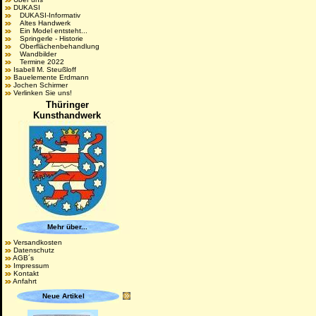
DUKASI
DUKASI-Informativ
Altes Handwerk
Ein Model entsteht...
Springerle - Historie
Oberflächenbehandlung
Wandbilder
Termine 2022
Isabell M. Steußloff
Bauelemente Erdmann
Jochen Schirmer
Verlinken Sie uns!
Thüringer
Kunsthandwerk
Mehr über...
Versandkosten
Datenschutz
AGB´s
Impressum
Kontakt
Anfahrt
Neue Artikel