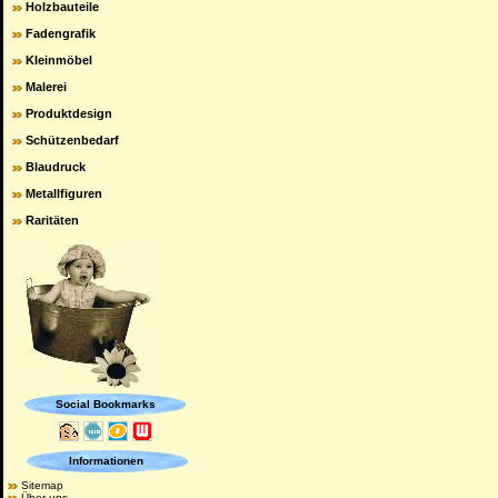
Holzbauteile
Fadengrafik
Kleinmöbel
Malerei
Produktdesign
Schützenbedarf
Blaudruck
Metallfiguren
Raritäten
Social Bookmarks
Informationen
Sitemap
Über uns