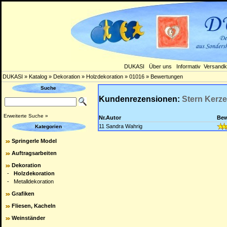
DUKASI
Über uns
Informativ
Versandk
DUKASI
»
Katalog
»
Dekoration
»
Holzdekoration
»
01016
»
Bewertungen
Suche
Kundenrezensionen:
Stern Kerze
Erweiterte Suche »
Nr.
Autor
Bew
11
Sandra Wahrig
Kategorien
Springerle Model
Auftragsarbeiten
Dekoration
-
Holzdekoration
-
Metalldekoration
Grafiken
Fliesen, Kacheln
Weinständer