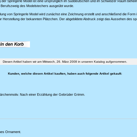
g der Springerle Model ist eine ursprünglich im Süddeutschen und im Schweizer Raum behei
r Berufszweig des Modelstechers ausgeübt wurde.
llung von Springerle Model wird zunächst eine Zeichnung erstellt und anschließend die Form 
ur Herstellung der bekannten Plätzchen. Der abgebildete Abdruck zeigt das Aussehen des s
Diesen Artikel haben wir am Mittwoch, 26. März 2008 in unseren Katalog aufgenommen.
Kunden, welche diesen Artikel kauften, haben auch folgende Artikel gekauft:
Märchenmotiv. Nach einer Erzählung der Gebrüder Grimm.
ches Ornament.