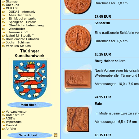
Sitemap
Durchmesser: 7,0 cm
Über uns
DUKASI
DUKASI-Informativ
Altes Handwerk
17,65 EUR
Ein Model entsteht...
Springerle - Historie
Schäferin
Oberflächenbehandlung
Wandbilder
Termine 2022
Eine traditionelle Schäferin 
Isabell M. Steußloff
Bauelemente Erdmann
Durchmesser: 6,5 cm
Jochen Schirmer
Verlinken Sie uns!
Thüringer
18,25 EUR
Kunsthandwerk
Burg Hohenzollern
Nach Vorlage einer historisc
Wiedergabe aller Türme und 
Abmessungen: 10,0 x 7,0 cm
24,95 EUR
Eule
Mehr über...
Versandkosten
Im Model ist eine Eule zu sehe
Datenschutz
AGB´s
Abmessungen: 6,5 x 7,5 cm
Impressum
Kontakt
Anfahrt
18,15 EUR
Neue Artikel