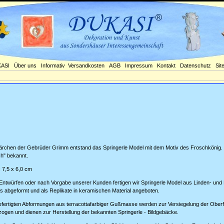
ASI
Über uns
Informativ
Versandkosten
AGB
Impressum
Kontakt
Datenschutz
Sit
rchen der Gebrüder Grimm entstand das Springerle Model mit dem Motiv des Froschkönig
ch" bekannt.
7,5 x 6,0 cm
ntwürfen oder nach Vorgabe unserer Kunden fertigen wir Springerle Model aus Linden- und
 abgeformt und als Replikate in keramischen Material angeboten.
ertigten Abformungen aus terracottafarbiger Gußmasse werden zur Versiegelung der Oberfl
gen und dienen zur Herstellung der bekannten Springerle - Bildgebäcke.