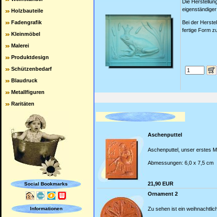
Die Herstellun
eigenständige
Holzbauteile
Fadengrafik
Bei der Herste
fertige Form z
Kleinmöbel
Malerei
Produktdesign
Schützenbedarf
Blaudruck
Metallfiguren
Raritäten
Aschenputtel
Aschenputtel, unser erstes 
Abmessungen: 6,0 x 7,5 cm
21,90 EUR
Social Bookmarks
Ornament 2
Informationen
Zu sehen ist ein weihnachtli