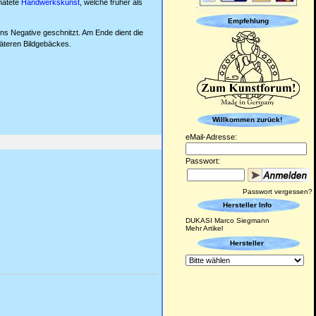
matete
Handwerkskunst
, welche früher als
Empfehlung
ins Negative geschnitzt. Am Ende dient die
päteren Bildgebäckes.
Willkommen zurück!
eMail-Adresse:
Passwort:
Passwort vergessen?
Hersteller Info
DUKASI Marco Siegmann
Mehr Artikel
Hersteller