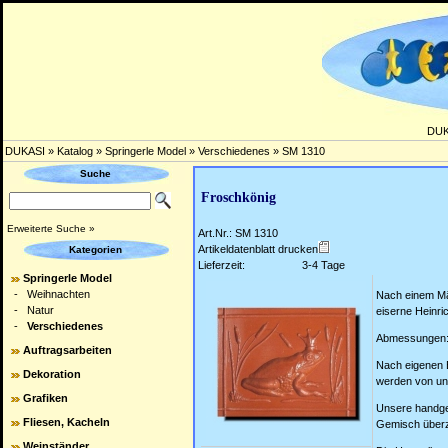
DUK
DUKASI
»
Katalog
»
Springerle Model
»
Verschiedenes
»
SM 1310
Suche
Froschkönig
Erweiterte Suche »
Art.Nr.: SM 1310
Artikeldatenblatt drucken
Kategorien
Lieferzeit:
3-4 Tage
Springerle Model
-
Weihnachten
Nach einem Mä
-
Natur
eiserne Heinri
-
Verschiedenes
Abmessungen: 
Auftragsarbeiten
Nach eigenen E
Dekoration
werden von uns
Grafiken
Unsere handgef
Fliesen, Kacheln
Gemisch überzo
Weinständer