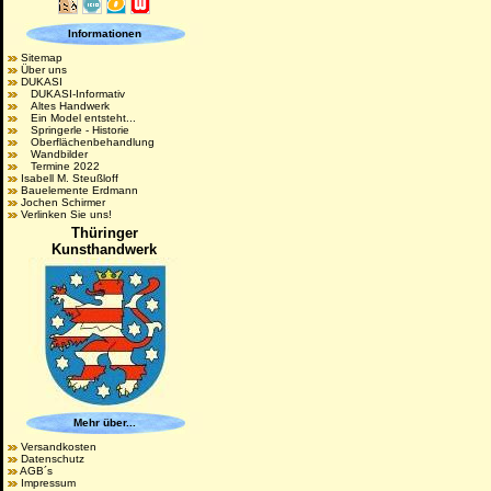
Informationen
Sitemap
Über uns
DUKASI
DUKASI-Informativ
Altes Handwerk
Ein Model entsteht...
Springerle - Historie
Oberflächenbehandlung
Wandbilder
Termine 2022
Isabell M. Steußloff
Bauelemente Erdmann
Jochen Schirmer
Verlinken Sie uns!
Thüringer
Kunsthandwerk
Mehr über...
Versandkosten
Datenschutz
AGB´s
Impressum