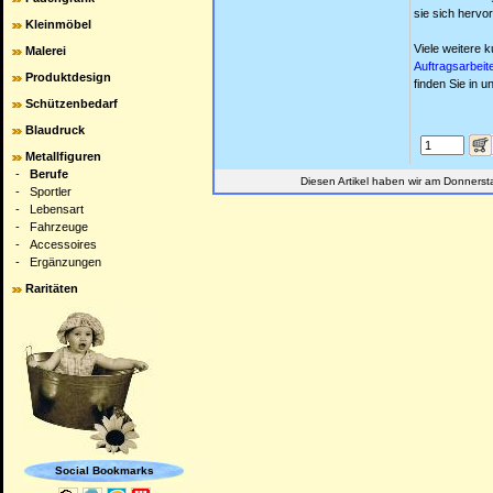
sie sich hervo
Kleinmöbel
Viele weitere 
Malerei
Auftragsarbeit
Produktdesign
finden Sie in 
Schützenbedarf
Blaudruck
Metallfiguren
-
Berufe
Diesen Artikel haben wir am Donnerst
-
Sportler
-
Lebensart
-
Fahrzeuge
-
Accessoires
-
Ergänzungen
Raritäten
Social Bookmarks