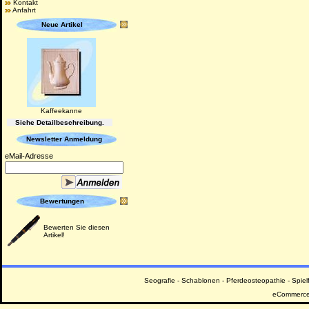
Kontakt
Anfahrt
Neue Artikel
Kaffeekanne
Siehe Detailbeschreibung.
Newsletter Anmeldung
eMail-Adresse
Bewertungen
Bewerten Sie diesen
Artikel!
Seografie
-
Schablonen
-
Pferdeosteopathie
-
Spiel
eCommerce