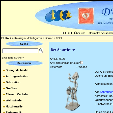
DUKASI
Über uns
Informativ
Versandk
DUKASI
»
Katalog
»
Metallfiguren
»
Berufe
»
0221
Suche
Der Anstreicher
Erweiterte Suche »
Art.Nr.: 0221
Artikeldatenblatt drucken
Kategorien
Lieferzeit:
1 Woche
Springerle Model
Der Anstreicher
Decke an. Ein
Auftragsarbeiten
Dekoration
Abmessungen (H
Grafiken
Alle
Schraube
Fliesen, Kacheln
hergestellt. Da
Qualitätsansp
Weinständer
Kunstwerke zu 
Holzbauteile
Da es diese Fi
Fadengrafik